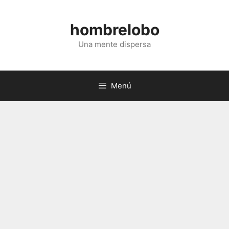
Saltar
al
hombrelobo
contenido
Una mente dispersa
Menú