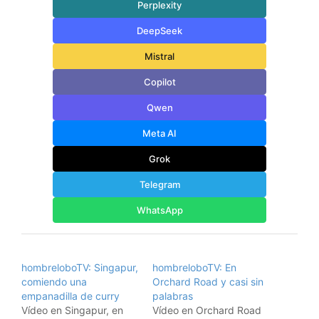
Perplexity
DeepSeek
Mistral
Copilot
Qwen
Meta AI
Grok
Telegram
WhatsApp
hombreloboTV: Singapur,
hombreloboTV: En
comiendo una
Orchard Road y casi sin
empanadilla de curry
palabras
Vídeo en Singapur, en
Vídeo en Orchard Road