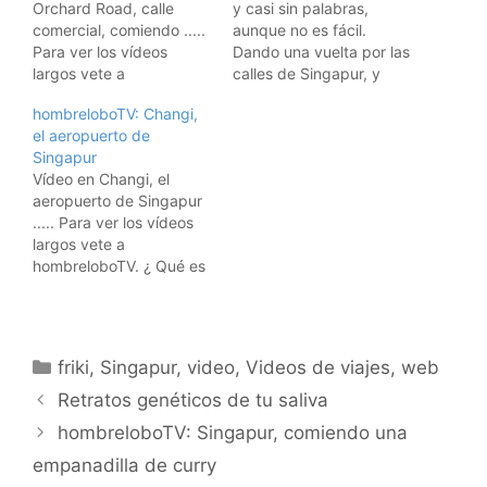
Orchard Road, calle
y casi sin palabras,
comercial, comiendo .....
aunque no es fácil.
Para ver los vídeos
Dando una vuelta por las
largos vete a
calles de Singapur, y
hombreloboTV. ¿ Qué es
viendo pasar un Ferrari
hombreloboTV: Changi,
esto ? Este es un vídeo
rojo .... Esto es un
el aeropuerto de
de viajes, donde
videoblog de viajes,
Singapur
muestro los sitios por los
donde muestro mis
Vídeo en Changi, el
que paso. Los tenéis
viajes. Aquí están todos
aeropuerto de Singapur
todos, uno tras otro, en
los vídeos de los viajes.
..... Para ver los vídeos
los vídeos diarios de
Suscribiros a los feeds
largos vete a
hombrelobo.
RSS:…
hombreloboTV. ¿ Qué es
esto ? Este es un vídeo
de viajes, donde
muestro los sitios por los
que paso. Los tenéis
Categorías
friki
,
Singapur
,
video
,
Videos de viajes
,
web
todos, uno tras otro, en
los vídeos diarios de
Retratos genéticos de tu saliva
hombrelobo.
hombreloboTV: Singapur, comiendo una
empanadilla de curry