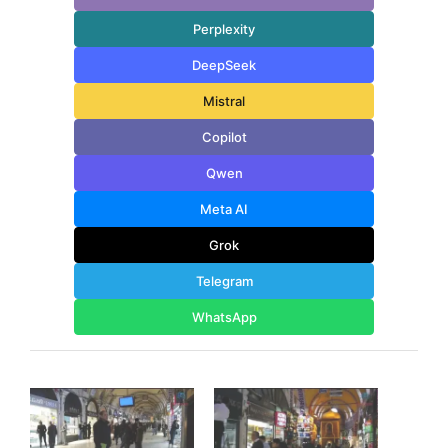
Perplexity
DeepSeek
Mistral
Copilot
Qwen
Meta AI
Grok
Telegram
WhatsApp