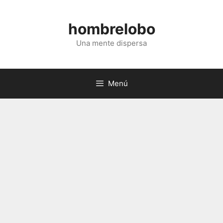
Saltar
al
hombrelobo
contenido
Una mente dispersa
Menú