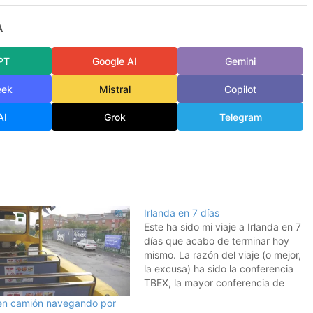
A
PT
Google AI
Gemini
eek
Mistral
Copilot
AI
Grok
Telegram
Irlanda en 7 días
Este ha sido mi viaje a Irlanda en 7
días que acabo de terminar hoy
mismo. La razón del viaje (o mejor,
la excusa) ha sido la conferencia
TBEX, la mayor conferencia de
blogs de viajes del mundo, que se
 en camión navegando por
celebraba en Dublín y que ha