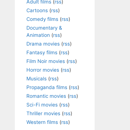
Adult films
(
rss
)
Cartoons
(
rss
)
Comedy films
(
rss
)
Documentary &
Animation
(
rss
)
Drama movies
(
rss
)
Fantasy films
(
rss
)
Film Noir movies
(
rss
)
Horror movies
(
rss
)
Musicals
(
rss
)
Propaganda films
(
rss
)
Romantic movies
(
rss
)
Sci-Fi movies
(
rss
)
Thriller movies
(
rss
)
Western films
(
rss
)