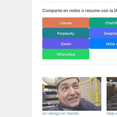
Comparte en redes o resume con la I
Claude
ChatG
Perplexity
DeepS
Qwen
Meta 
WhatsApp
Un vikingo en Irlanda
Viaje