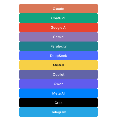
Claude
ChatGPT
Google AI
Gemini
Perplexity
DeepSeek
Mistral
Copilot
Qwen
Meta AI
Grok
Telegram