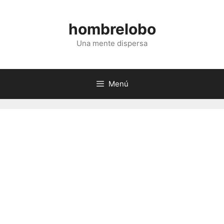
Saltar
al
hombrelobo
contenido
Una mente dispersa
Menú