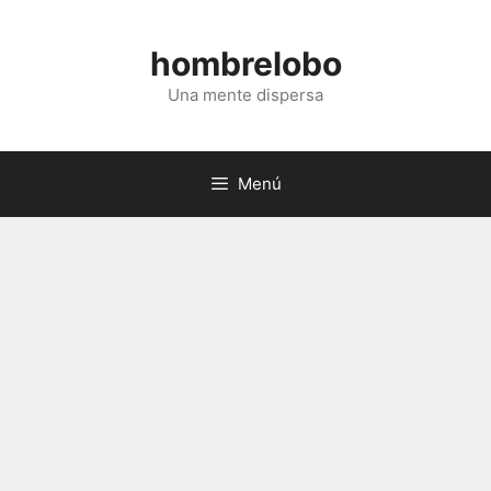
Saltar
al
hombrelobo
contenido
Una mente dispersa
Menú