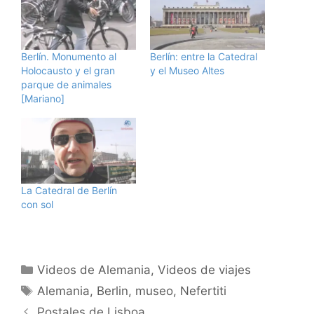
Berlín. Monumento al
Berlín: entre la Catedral
Holocausto y el gran
y el Museo Altes
parque de animales
[Mariano]
La Catedral de Berlín
con sol
Categorías
Videos de Alemania
,
Videos de viajes
Etiquetas
Alemania
,
Berlin
,
museo
,
Nefertiti
Postales de Lisboa