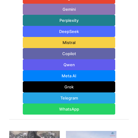
Gemini
Perplexity
DeepSeek
Mistral
Copilot
Qwen
Meta AI
Grok
Telegram
WhatsApp