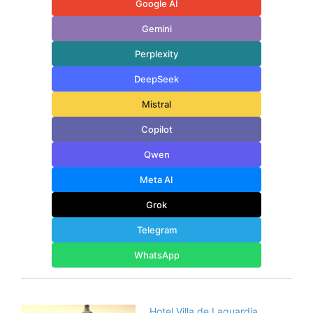
Google AI
Gemini
Perplexity
DeepSeek
Mistral
Copilot
Qwen
Meta AI
Grok
Telegram
WhatsApp
Hotel Villa de Laguardia,