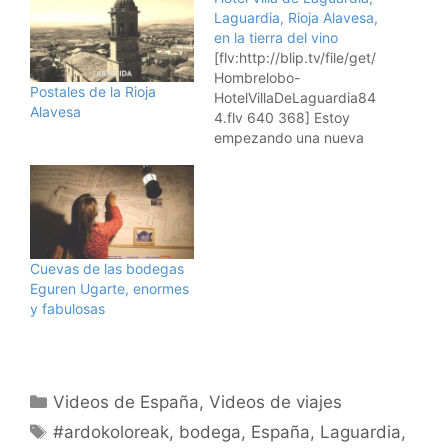
Laguardia, Rioja Alavesa,
en la tierra del vino
[flv:http://blip.tv/file/get/
Hombrelobo-
Postales de la Rioja
HotelVillaDeLaguardia84
Alavesa
4.flv 640 368] Estoy
empezando una nueva
serie de vídeos de
hoteles, para mostraros
cómo son, según lo que
ve mi cámara, y para
que os animéis a
visitarlos si os gusta lo
Cuevas de las bodegas
que veis. Empiezo con el
Eguren Ugarte, enormes
hotel Villa de Laguardia,
y fabulosas
situado en Laguardia, en
la Rioja Alavesa, país…
Categorías
Videos de España
,
Videos de viajes
Etiquetas
#ardokoloreak
,
bodega
,
España
,
Laguardia
,