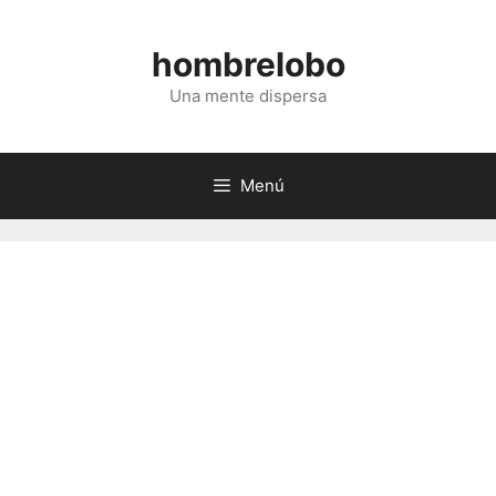
Saltar
al
hombrelobo
contenido
Una mente dispersa
Menú