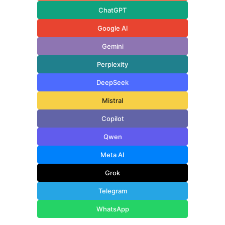
ChatGPT
Google AI
Gemini
Perplexity
DeepSeek
Mistral
Copilot
Qwen
Meta AI
Grok
Telegram
WhatsApp