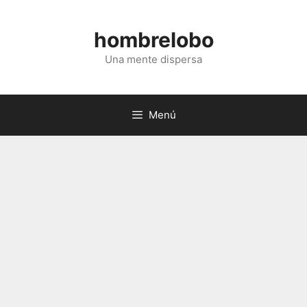
Saltar
al
hombrelobo
contenido
Una mente dispersa
Menú