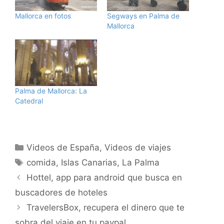
Mallorca en fotos
Segways en Palma de
Mallorca
Palma de Mallorca: La
Catedral
Categorías
Videos de España
,
Videos de viajes
Etiquetas
comida
,
Islas Canarias
,
La Palma
Hottel, app para android que busca en
buscadores de hoteles
TravelersBox, recupera el dinero que te
sobra del viaje en tu paypal