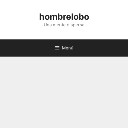
Saltar
al
hombrelobo
contenido
Una mente dispersa
Menú