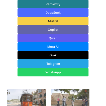
Perplexity
DeepSeek
Mistral
Copilot
Qwen
Meta AI
Grok
Telegram
WhatsApp