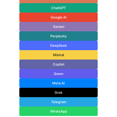
ChatGPT
Google AI
Gemini
Perplexity
DeepSeek
Mistral
Copilot
Qwen
Meta AI
Grok
Telegram
WhatsApp