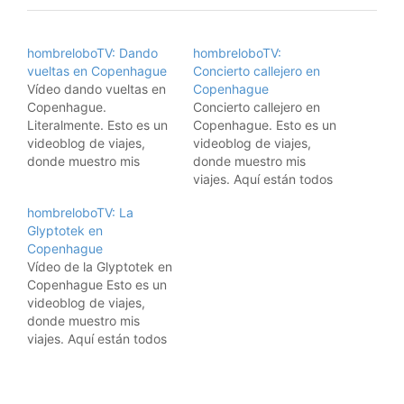
hombreloboTV: Dando
hombreloboTV:
vueltas en Copenhague
Concierto callejero en
Vídeo dando vueltas en
Copenhague
Copenhague.
Concierto callejero en
Literalmente. Esto es un
Copenhague. Esto es un
videoblog de viajes,
videoblog de viajes,
donde muestro mis
donde muestro mis
viajes. Aquí están todos
viajes. Aquí están todos
los vídeos de los viajes.
los vídeos de los viajes.
hombreloboTV: La
Suscribiros a los feeds
Suscribiros a los feeds
Glyptotek en
RSS: Suscríbete a los
RSS: Suscríbete a los
Copenhague
vídeos de viajes de
vídeos de viajes de
Vídeo de la Glyptotek en
hombrelobo Para iPods y
hombrelobo Para iPods y
Copenhague Esto es un
AppleTVs, usad iTunes: Y
AppleTVs, usad iTunes: Y
videoblog de viajes,
para suscribiros al
para suscribiros al
donde muestro mis
videoblog con
videoblog con
viajes. Aquí están todos
Democracy…
Democracy Player,
los vídeos de los viajes.
pulsad…
Suscribiros a los feeds
RSS: Suscríbete a los