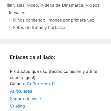
vídeos de viajes de
Categorías
viajes
,
video
,
Videos de Dinamarca
,
Videos
hombrelobo Para iPods y
AppleTVs, usad iTunes: Y
de viajes
para suscribiros al
Niños comiendo limones por primera vez
videoblog con
Democracy…
Fotos de frutas y hortalizas
Enlaces de afiliado:
Productos que uso (recibo comisión y a ti te
cuesta igual):
Cámara
GoPro Hero 12
Auriculares
Seguro de viaje
Vueling