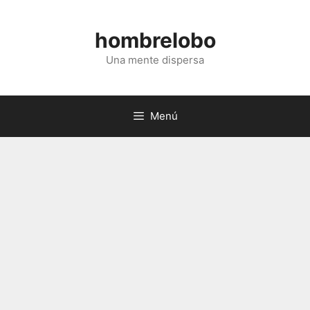
Saltar
al
hombrelobo
contenido
Una mente dispersa
Menú