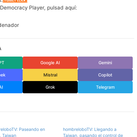
s:
 Democracy Player, pulsad aquí:
rdenador
A
PT
Google AI
Gemini
eek
Mistral
Copilot
AI
Grok
Telegram
eloboTV: Paseando en
hombreloboTV: Llegando a
, Taiwan
Taiwan, pasando el control de