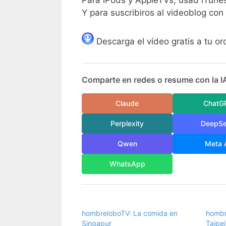
Para iPods y AppleTVs, usad iTune
Y para suscribiros al videoblog con
Descarga el vídeo gratis a tu o
Comparte en redes o resume con la I
Claude
ChatG
Perplexity
DeepS
Qwen
Meta 
WhatsApp
hombreloboTV: La comida en
hombr
Singapur
Taipei