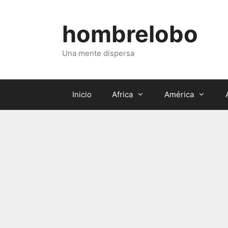
Saltar
al
hombrelobo
contenido
Una mente dispersa
Inicio
Africa
América