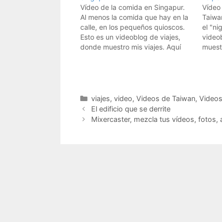
Vídeo de la comida en Singapur.
Vídeo
Al menos la comida que hay en la
Taiwa
calle, en los pequeños quioscos.
el "ni
Esto es un videoblog de viajes,
video
donde muestro mis viajes. Aquí
muestr
están todos los vídeos de los
todos 
viajes. Suscribiros a los feeds
Suscri
RSS: Suscríbete a los vídeos de
Suscrí
viajes de hombrelobo…
de ho
Apple
Categorías
viajes
,
video
,
Videos de Taiwan
,
Videos
El edificio que se derrite
Mixercaster, mezcla tus vídeos, fotos, 