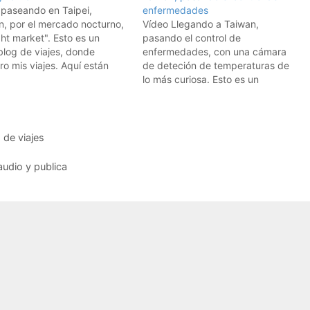
 paseando en Taipei,
enfermedades
n, por el mercado nocturno,
Vídeo Llegando a Taiwan,
ght market". Esto es un
pasando el control de
blog de viajes, donde
enfermedades, con una cámara
o mis viajes. Aquí están
de deteción de temperaturas de
los vídeos de los viajes.
lo más curiosa. Esto es un
biros a los feeds RSS:
videoblog de viajes, donde
bete a los vídeos de viajes
muestro mis viajes. Aquí están
mbrelobo Para iPods y
todos los vídeos de los viajes.
TVs, usad iTunes: Y…
Suscribiros a los feeds RSS:
 de viajes
Suscríbete a los vídeos de viajes
de…
audio y publica