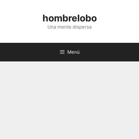
Saltar
al
hombrelobo
contenido
Una mente dispersa
Menú