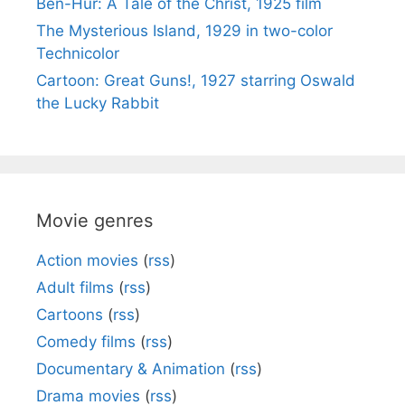
Ben-Hur: A Tale of the Christ, 1925 film
The Mysterious Island, 1929 in two-color
Technicolor
Cartoon: Great Guns!, 1927 starring Oswald
the Lucky Rabbit
Movie genres
Action movies
(
rss
)
Adult films
(
rss
)
Cartoons
(
rss
)
Comedy films
(
rss
)
Documentary & Animation
(
rss
)
Drama movies
(
rss
)