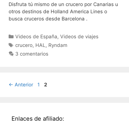
Disfruta tú mismo de un crucero por Canarias u
otros destinos de Holland America Lines o
busca cruceros desde Barcelona .
Categorías
Videos de España
,
Videos de viajes
Etiquetas
crucero
,
HAL
,
Ryndam
3 comentarios
Página
Página
←
Anterior
1
2
Enlaces de afiliado: