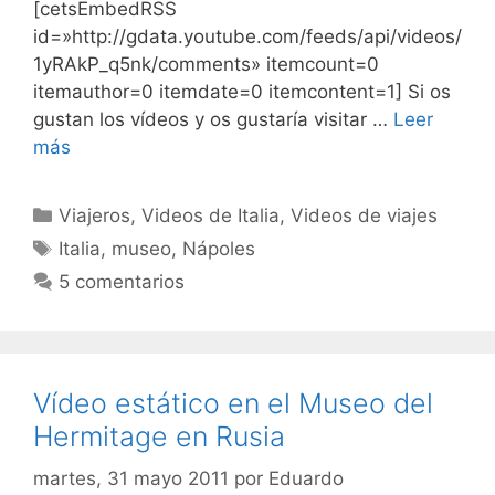
[cetsEmbedRSS
id=»http://gdata.youtube.com/feeds/api/videos/
1yRAkP_q5nk/comments» itemcount=0
itemauthor=0 itemdate=0 itemcontent=1] Si os
gustan los vídeos y os gustaría visitar …
Leer
más
Categorías
Viajeros
,
Videos de Italia
,
Videos de viajes
Etiquetas
Italia
,
museo
,
Nápoles
5 comentarios
Vídeo estático en el Museo del
Hermitage en Rusia
martes, 31 mayo 2011
por
Eduardo