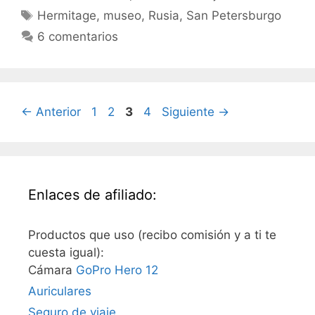
Etiquetas
Hermitage
,
museo
,
Rusia
,
San Petersburgo
6 comentarios
Página
Página
Página
Página
←
Anterior
1
2
3
4
Siguiente
→
Enlaces de afiliado:
Productos que uso (recibo comisión y a ti te
cuesta igual):
Cámara
GoPro Hero 12
Auriculares
Seguro de viaje