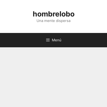
Saltar
al
hombrelobo
contenido
Una mente dispersa
Menú