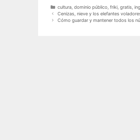
todaví
Categorías
cultura
,
dominio público
,
friki
,
gratis
,
in
el do
Cenizas, nieve y los elefantes voladore
Cómo guardar y mantener todos los nú