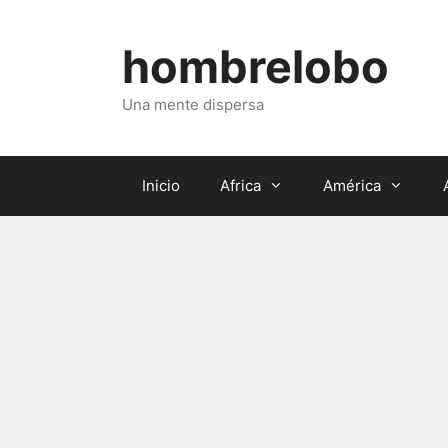
Saltar
al
hombrelobo
contenido
Una mente dispersa
Inicio
Africa
América