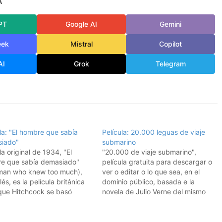
A
PT
Google AI
Gemini
eek
Mistral
Copilot
AI
Grok
Telegram
la: "El hombre que sabía
Película: 20.000 leguas de viaje
iado"
submarino
la original de 1934, "El
"20.000 de viaje submarino",
e que sabía demasiado"
película gratuita para descargar o
man who knew too much),
ver o editar o lo que sea, en el
lés, es la película británica
dominio público, basada e la
 que Hitchcock se basó
novela de Julio Verne del mismo
és para hacer su propia
título. De 1916. Espero que os
ón con James Stewart.Pero
guste. Iba a publicar también
la de Hitchcock tiene
otra, llamada "Hombre-lobo en un