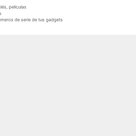
a copyright y esta está en
dormitorio de mujeres" (Werewolf
glés
,
peliculas
minio público,…
in…
s
meros de serie de tus gadgets