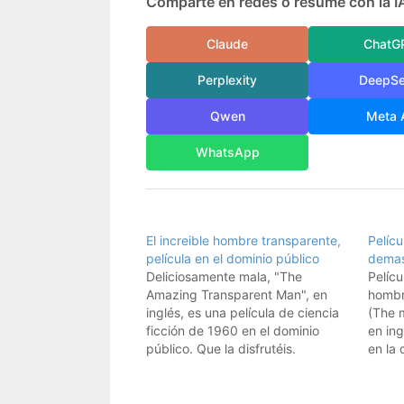
Comparte en redes o resume con la I
Claude
ChatG
Perplexity
DeepS
Qwen
Meta 
WhatsApp
El increible hombre transparente,
Pelícu
película en el dominio público
demas
Deliciosamente mala, "The
Pelícu
Amazing Transparent Man", en
hombr
inglés, es una película de ciencia
(The 
ficción de 1960 en el dominio
en ing
público. Que la disfrutéis.
en la
despu
versi
como 