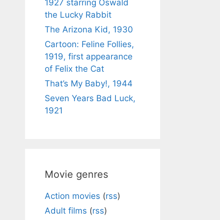
1927 starring Oswald
the Lucky Rabbit
The Arizona Kid, 1930
Cartoon: Feline Follies,
1919, first appearance
of Felix the Cat
That’s My Baby!, 1944
Seven Years Bad Luck,
1921
Movie genres
Action movies
(
rss
)
Adult films
(
rss
)