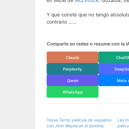
en IMDB de
McLintock
. Gozadla, be
Y que conste que no tengo absolut
contrario ……
Comparte en redes o resume con la I
Claude
ChatG
Perplexity
DeepS
Qwen
Meta 
WhatsApp
Texas Terror, película de vaqueros
Las mu
con John Wayne en el dominio
pelícu