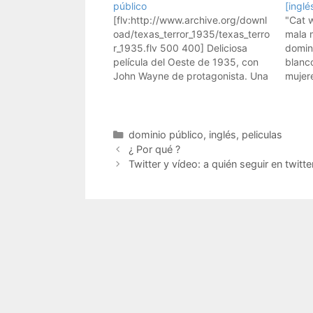
público
[inglé
[flv:http://www.archive.org/downl
"Cat 
oad/texas_terror_1935/texas_terro
mala 
r_1935.flv 500 400] Deliciosa
domini
película del Oeste de 1935, con
blanco
John Wayne de protagonista. Una
mujer
de vaqueros de las de toda la
Y aten
vida. En el dominio público, gratis.
las qu
En inglés, eso sí. Descarga la
tecno
película entera gratis Y hay
algun
Categorías
dominio público
,
inglés
,
peliculas
muchas más películas gratis en el
¿ Por qué ?
dominio público en Free Online…
Twitter y vídeo: a quién seguir en twitte