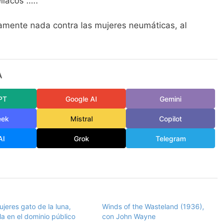
llacos …..
amente nada contra las mujeres neumáticas, al
A
PT
Google AI
Gemini
eek
Mistral
Copilot
AI
Grok
Telegram
jeres gato de la luna,
Winds of the Wasteland (1936),
la en el dominio público
con John Wayne