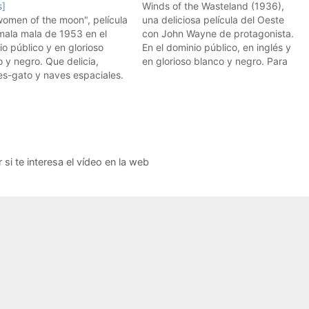
s]
Winds of the Wasteland (1936),
women of the moon", película
una deliciosa película del Oeste
mala mala de 1953 en el
con John Wayne de protagonista.
o público y en glorioso
En el dominio público, en inglés y
 y negro. Que delicia,
en glorioso blanco y negro. Para
es-gato y naves espaciales.
que no perdáis el tiempo con la
tos a las sillas o camas en
TV este fin de semana.
e viajan .... no demasiado
lógicas, parecen modelos de
a conocida marca sueca ....
r si te interesa el vídeo en la web