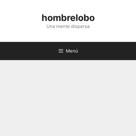
Saltar
al
hombrelobo
contenido
Una mente dispersa
Menú