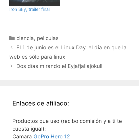
doblada al inglés, sobre
Iron Sky, trailer final
monstruos gigantes
peleando por el control
de la galaxia. Podéis
dejar vuestros
Categorías
comentarios…
ciencia
,
peliculas
El 1 de junio es el Linux Day, el día en que la
web es sólo para linux
Dos días mirando el Eyjafjallajökull
Enlaces de afiliado:
Productos que uso (recibo comisión y a ti te
cuesta igual):
Cámara
GoPro Hero 12