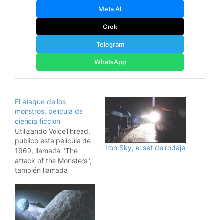
Meta AI
Grok
Telegram
WhatsApp
El ataque de los
monstros, película de
ciencia ficción
Utilizando VoiceThread,
publico esta película de
Iron Sky, el set de rodaje
1969, llamada "The
attack of the Monsters",
también llamada
"Gamera vs. Guiron
(Gamera tai Daiakaij
Giron)", en el dominio
público. Es una película
japonesa mala con saña,