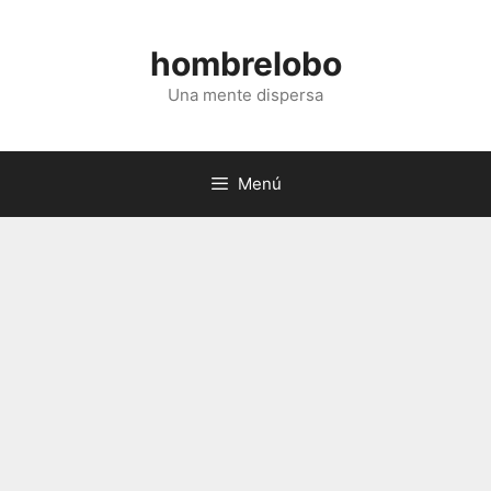
Saltar
al
hombrelobo
contenido
Una mente dispersa
Menú