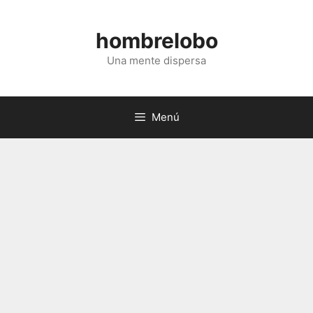
Saltar
al
hombrelobo
contenido
Una mente dispersa
Menú