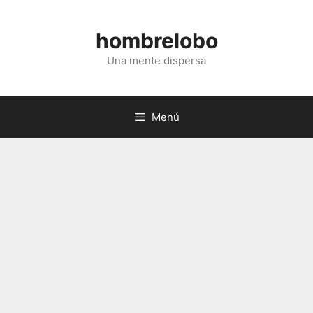
Saltar
al
hombrelobo
contenido
Una mente dispersa
Menú