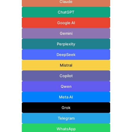
Claude
ChatGPT
Google AI
Gemini
Perplexity
DeepSeek
Mistral
Copilot
Qwen
Meta AI
Grok
Telegram
WhatsApp