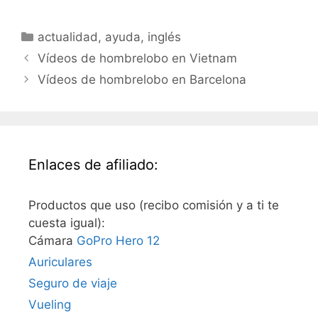
dentro de poco, y
coloque algunos en un
Categorías
actualidad
,
ayuda
,
inglés
subdirectorio de
hombrelobo. Y mientras
Vídeos de hombrelobo en Vietnam
lo pienso, me planteo la
Vídeos de hombrelobo en Barcelona
posibilidad de subtitular
los vídeos para que…
Enlaces de afiliado:
Productos que uso (recibo comisión y a ti te
cuesta igual):
Cámara
GoPro Hero 12
Auriculares
Seguro de viaje
Vueling