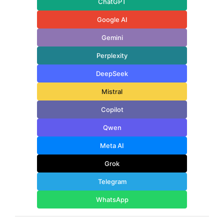
ChatGPT
Google AI
Gemini
Perplexity
DeepSeek
Mistral
Copilot
Qwen
Meta AI
Grok
Telegram
WhatsApp