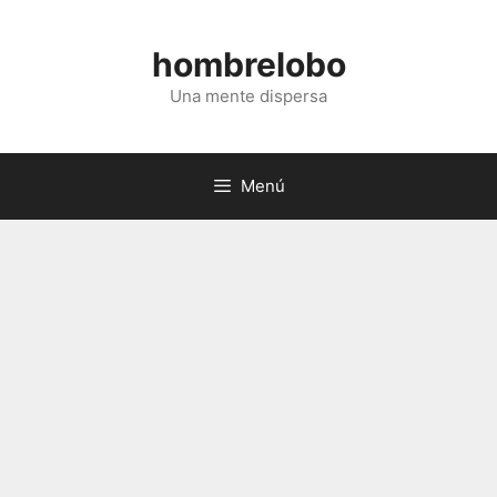
Saltar
al
hombrelobo
contenido
Una mente dispersa
Menú