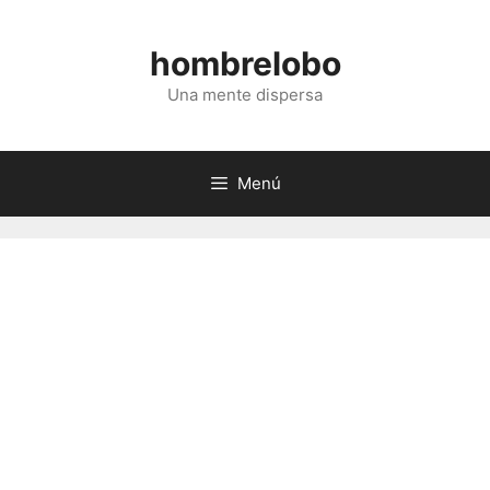
Saltar
al
hombrelobo
contenido
Una mente dispersa
Menú