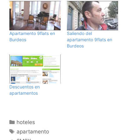
Apartamento 9flats en
Saliendo del
Burdeos
apartamento 9flats en
Burdeos
Descuentos en
apartamentos
Categorías
hoteles
Etiquetas
apartamento