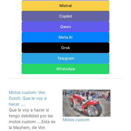
Mistral
Copilot
Qwen
Meta AI
Grok
Telegram
WhatsApp
Motos custom: Von
Dutch. Que le voy a
hacer ….
Que le voy a hacer si
tengo debilidad por las
Motos custom
motos custom ....Esta es
la Mayhem, de Von