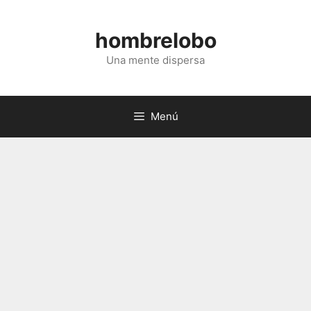
Saltar
al
hombrelobo
contenido
Una mente dispersa
Menú