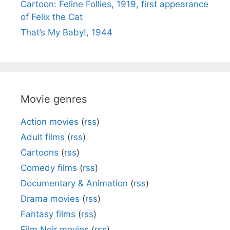
Cartoon: Feline Follies, 1919, first appearance
of Felix the Cat
That’s My Baby!, 1944
Movie genres
Action movies
(
rss
)
Adult films
(
rss
)
Cartoons
(
rss
)
Comedy films
(
rss
)
Documentary & Animation
(
rss
)
Drama movies
(
rss
)
Fantasy films
(
rss
)
Film Noir movies
(
rss
)