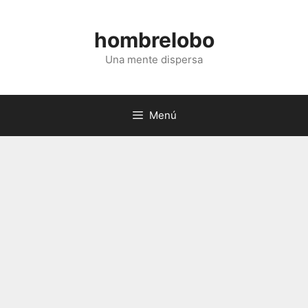
Saltar
al
hombrelobo
contenido
Una mente dispersa
Menú