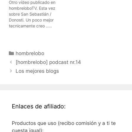
Otro vídeo publicado en
zania: tagging the
dando vueltas debajo de
hombreloboTV. Esta vez
planetY ya sabeis, todos
mi casa ... :) Pero
sobre San Sebastián /
están en
volverán. El blog sigue
Donosti. Un poco mejor
hombreloboTV.Los
como siempre, a veces
tecnicamente creo .....
lugares, por orden de
con más, a…
pero aún mucho que
visita, han
aprender. Espero que os
sido:Auckland, Nueva
guste.
ZelandaSingapur,
SingapurSan Sebastián,
Categorías
hombrelobo
GuipuzcoaCopenhague,
[hombrelobo] podcast nr.14
…
Los mejores blogs
Enlaces de afiliado:
Productos que uso (recibo comisión y a ti te
cuesta igual):