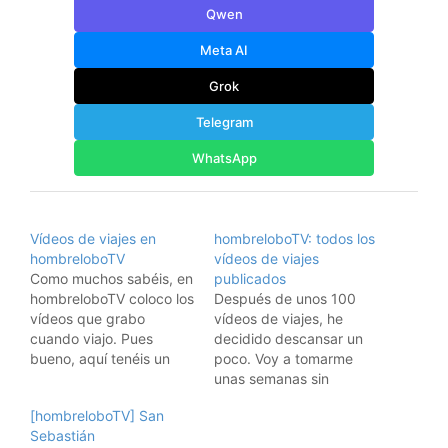
Qwen
Meta AI
Grok
Telegram
WhatsApp
Vídeos de viajes en
hombreloboTV: todos los
hombreloboTV
vídeos de viajes
Como muchos sabéis, en
publicados
hombreloboTV coloco los
Después de unos 100
vídeos que grabo
vídeos de viajes, he
cuando viajo. Pues
decidido descansar un
bueno, aquí tenéis un
poco. Voy a tomarme
mapa de los lugares en
unas semanas sin
los que he grabado
publicar viajes. Ahora
[hombreloboTV] San
vídeos por
voy a viajar menos, y no
Sebastián
ahora:tagzaniapasteTag
quiero poner vídeos