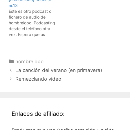
sabéis: os podéis
sabéis: os podéis
nr.13
suscribir desde vuestro
suscribir desde vuestro
Este es otro podcast o
programa de iTunes
programa de iTunes
fichero de audio de
directamente, pulsando
directamente, pulsando
hombrelobo. Podcasting
en este link que salta a
en este link que salta a
desde el teléfono otra
iTunes
iTunes
vez. Espero que os
directamente.audio de
directamente.audio de
guste. Y ya sabéis: os
hombrelobo9
hombrelobo10
podéis suscribir desde
vuestro programa de
iTunes directamente,
Categorías
hombrelobo
pulsando en este link
que salta a iTunes
La canción del verano (en primavera)
directamente.audio de
Remezclando video
hombrelobo13
Enlaces de afiliado: