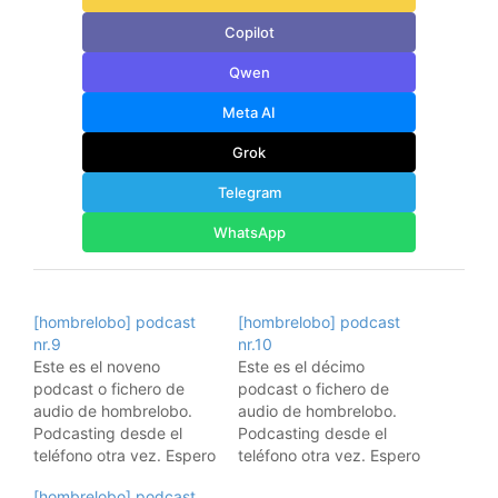
Copilot
Qwen
Meta AI
Grok
Telegram
WhatsApp
[hombrelobo] podcast
[hombrelobo] podcast
nr.9
nr.10
Este es el noveno
Este es el décimo
podcast o fichero de
podcast o fichero de
audio de hombrelobo.
audio de hombrelobo.
Podcasting desde el
Podcasting desde el
teléfono otra vez. Espero
teléfono otra vez. Espero
que os guste. Y ya
que os guste. Y ya
[hombrelobo] podcast