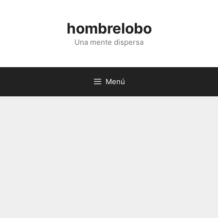
Saltar
al
hombrelobo
contenido
Una mente dispersa
Menú