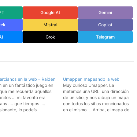
PT
Google AI
Gemini
eek
Mistral
Copilot
AI
Grok
Telegram
arcianos en la web – Raiden
Umapper, mapeando la web
 en un fantástico juego en
Muy curioso Umapper. Le
 que me recuerda aquellos
metemos una URL, una dirección
nitos ... mi favorito era
de un sitio, y nos dibuja un mapa
ans .... que tiempos ....
con todos los sitios mencionados
ionante, lo podeís
en el mismo ... Arriba, el mapa de
rgar para jugar en cualquier
hombrelobo.com Visto en
to en Crazy Monkey
Googlemapsmania
ara jugar, usar las teclas
iba, abajo, izda y derecha.