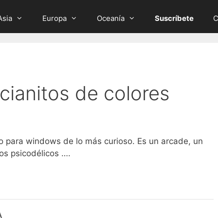
Asia
Europa
Oceanía
Suscríbete
C
cianitos de colores
o para windows de lo más curioso. Es un arcade, un
os psicodélicos ….
A