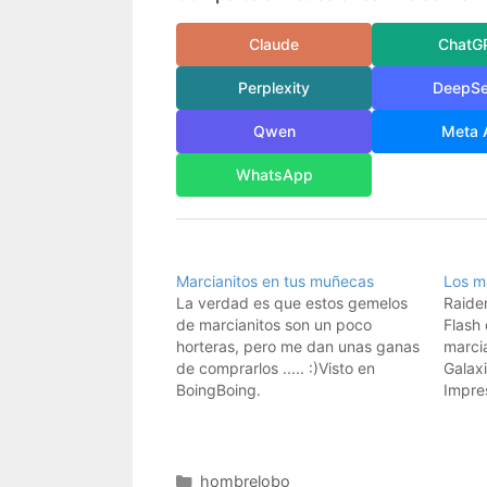
Claude
ChatG
Perplexity
DeepS
Qwen
Meta 
WhatsApp
Marcianitos en tus muñecas
Los m
La verdad es que estos gemelos
Raiden
de marcianitos son un poco
Flash
horteras, pero me dan unas ganas
marcia
de comprarlos ..... :)Visto en
Galaxi
BoingBoing.
Impres
desca
momen
GamesP
de arr
Categorías
hombrelobo