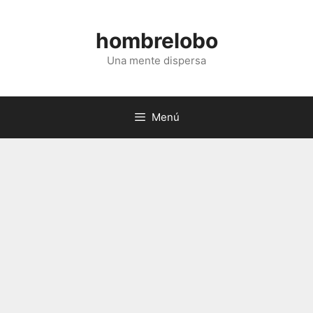
Saltar
al
hombrelobo
contenido
Una mente dispersa
Menú