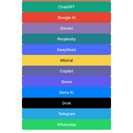
ChatGPT
Google AI
Gemini
Perplexity
DeepSeek
Mistral
Copilot
Qwen
Meta AI
Grok
Telegram
WhatsApp