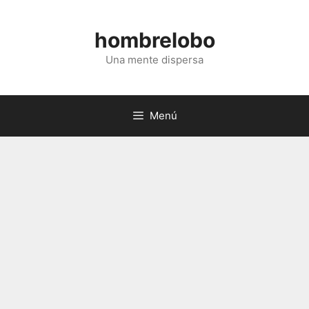
Saltar
al
hombrelobo
contenido
Una mente dispersa
Menú