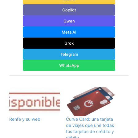
Copilot
Qwen
Meta AI
Grok
Telegram
WhatsApp
Renfe y su web
Curve Card: una tarjeta
de viajes que une todas
tus tarjetas de crédito y
débito