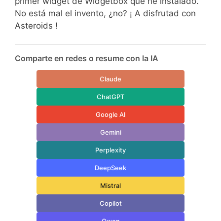
primer widget de Widgetbox que he instalado.
No está mal el invento, ¿no? ¡ A disfrutad con
Asteroids !
Comparte en redes o resume con la IA
Claude
ChatGPT
Google AI
Gemini
Perplexity
DeepSeek
Mistral
Copilot