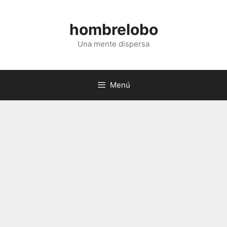
Saltar
al
hombrelobo
contenido
Una mente dispersa
Menú