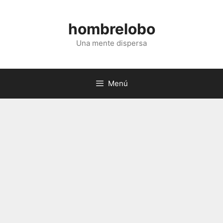
Saltar
al
hombrelobo
contenido
Una mente dispersa
Menú