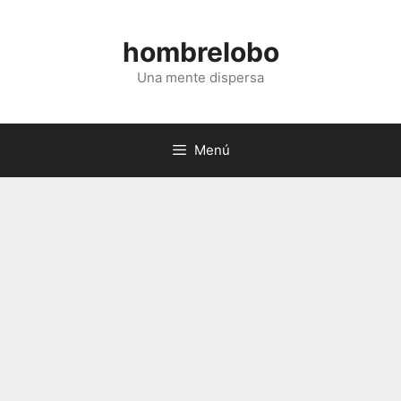
Saltar
al
hombrelobo
contenido
Una mente dispersa
Menú