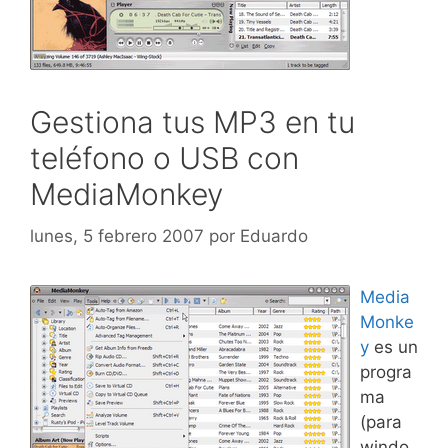
Gestiona tus MP3 en tu
teléfono o USB con
MediaMonkey
lunes, 5 febrero 2007
por
Eduardo
Media
Monke
y
es un
progra
ma
(para
windo