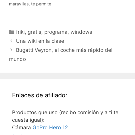
maravillas, te permite
sincronizar todos los
passwords grabados en
tus navegadores entre
varios PCs distintos. Por
Categorías
friki
,
gratis
,
programa
,
windows
ejemplo, la instalas en la
oficina en un sistema
Una wiki en la clase
windows, llegas a casa,
Bugatti Veyron, el coche más rápido del
en tu linux, y te
sincroniza todos…
mundo
Enlaces de afiliado:
Productos que uso (recibo comisión y a ti te
cuesta igual):
Cámara
GoPro Hero 12