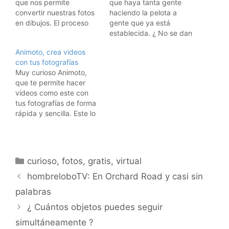
que nos permite
que haya tanta gente
convertir nuestras fotos
haciendo la pelota a
en dibujos. El proceso
gente que ya está
lleva unos pocos minutos
establecida. ¿ No se dan
y los resultados son
cuenta de que no les
Animoto, crea videos
sorprendentes. Vale, el
sirve de nada ? El que
con tus fotografías
de arriba no es un
está arriba tiene mucha
Muy curioso Animoto,
resultado tan
gente que le hace la
que te permite hacer
sorprendente, pero se
pelota, que le adula y
vídeos como este con
puede hacer mucho
que le ríe las gracias.…
tus fotografías de forma
mejor. Y después de
rápida y sencilla. Este lo
convertir la foto,
he creado en dos
podemos comprar…
minutos usando fotos
mías que tenía en Flickr.
Muy recomendable. Lo
Categorías
curioso
,
fotos
,
gratis
,
virtual
vi hace tiempo en
Wwhatsnew, pero lo
hombreloboTV: En Orchard Road y casi sin
acabo de probar, y me
palabras
ha gustado.
¿ Cuántos objetos puedes seguir
simultáneamente ?