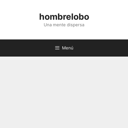
Saltar
al
hombrelobo
contenido
Una mente dispersa
Menú