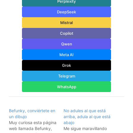
Perplexity
DeepSeek
Mistral
Copilot
Qwen
Meta AI
Grok
Telegram
WhatsApp
Befunky, conviértete en
No adules al que está
un dibujo
arriba, adula al que está
Muy curiosa esta página
abajo
web llamada Befunky,
Me sigue maravillando