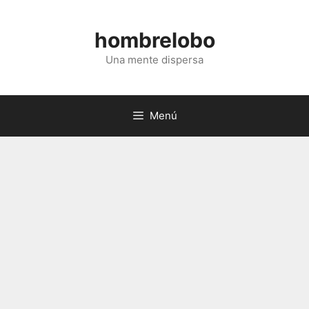
Saltar
al
hombrelobo
contenido
Una mente dispersa
Menú