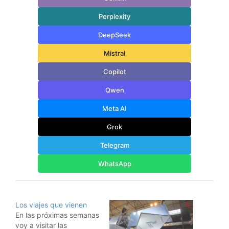
Perplexity
DeepSeek
Mistral
Copilot
Qwen
Meta AI
Grok
Telegram
WhatsApp
Los viajes que vienen
En las próximas semanas
voy a visitar las