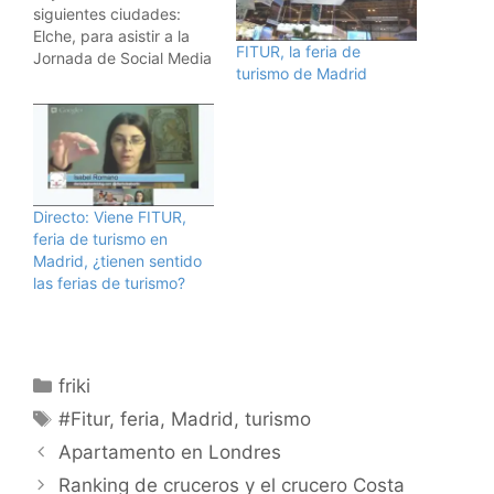
siguientes ciudades:
Elche, para asistir a la
FITUR, la feria de
Jornada de Social Media
turismo de Madrid
de #VisitElche. Madrid,
asistiendo al FITUR, la
feria de turismo más
importante de España.
Singapur, disfrutando de
la ciudad y aprendiendo
de su gente. Así que
Directo: Viene FITUR,
atentos a vuestras
feria de turismo en
pantallas. Contaré…
Madrid, ¿tienen sentido
las ferias de turismo?
Categorías
friki
Etiquetas
#Fitur
,
feria
,
Madrid
,
turismo
Apartamento en Londres
Ranking de cruceros y el crucero Costa