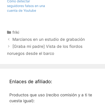
Cómo detectar
entrada. Y para ver los…
seguidores falsos en una
cuenta de Youtube
Categorías
friki
Marcianos en un estudio de grabación
[Graba mi padre] Vista de los fiordos
noruegos desde el barco
Enlaces de afiliado:
Productos que uso (recibo comisión y a ti te
cuesta igual):