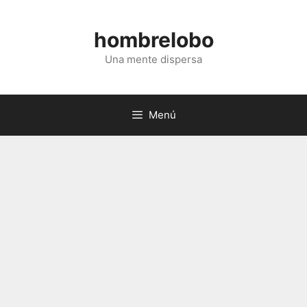
Saltar
al
hombrelobo
contenido
Una mente dispersa
Menú