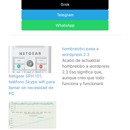
Grok
Telegram
WhatsApp
hombrelobo pasa a
wordpress 2.3
Acabo de actualizar
hombrelobo a wordpress
2.3 Eso significa que,
Netgear SPH 101,
aunque creo que todo
teléfono Skype wifi para
funciona y funcionará
llamar sin necesidad de
bien, puede haber algún
PC
pequeño problema que
no he detectado. Si
alguno de vosotros ve
algo que no esté
funcionando bien, por
favor, dejad un
comentario en esta