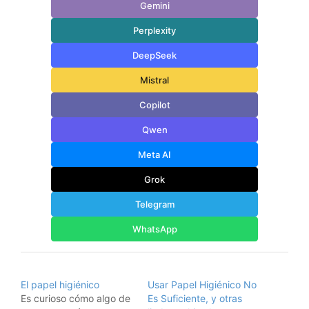
Gemini
Perplexity
DeepSeek
Mistral
Copilot
Qwen
Meta AI
Grok
Telegram
WhatsApp
El papel higiénico
Usar Papel Higiénico No
Es curioso cómo algo de
Es Suficiente, y otras