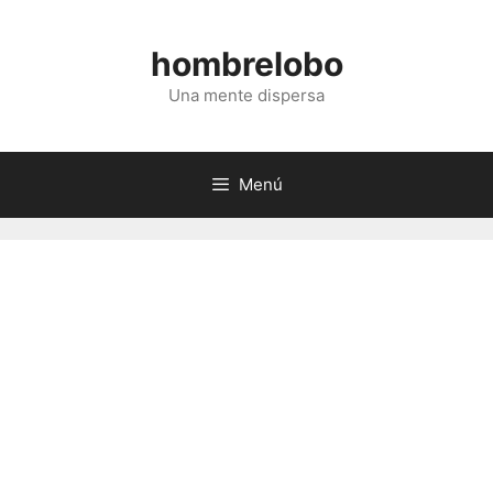
Saltar
al
hombrelobo
contenido
Una mente dispersa
Menú