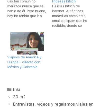
uso tan común no
lindezas kitsch
merezca nunca que se
Delicias kitsch de
hable de él. Pero bueno,
internet. Auténticas
hoy he tenido que ir a
maravillas como este
comprar unos rollos (del
email de spam que he
famoso papel) y he
recibido, donde se
comparado distintos
mencionan
tipos. Y me decía .....
obscenidades como las
que no hay forma de
siguientes:Se ha
comparar las distintas
encontrado en la
marcas; unas venden…
sociedad mexicana que
más y más
Viajeros de América y
enfermedades están
Europa – directo con
relacionadas con las
México y Colombia
funciones
gastrointestinales y
genitourinarias como
son: Hemorroides,
Categorías
Estreñimiento, Vaginitis,
friki
Infecciones, problemas
30 m2
Ginecológicos, entre
otras,…
Entrevistas, vídeos y regalamos viajes en