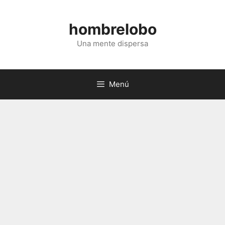
Saltar
al
hombrelobo
contenido
Una mente dispersa
Menú