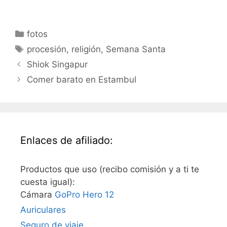
Categorías
fotos
Etiquetas
procesión
,
religión
,
Semana Santa
Shiok Singapur
Comer barato en Estambul
Enlaces de afiliado:
Productos que uso (recibo comisión y a ti te
cuesta igual):
Cámara
GoPro Hero 12
Auriculares
Seguro de viaje