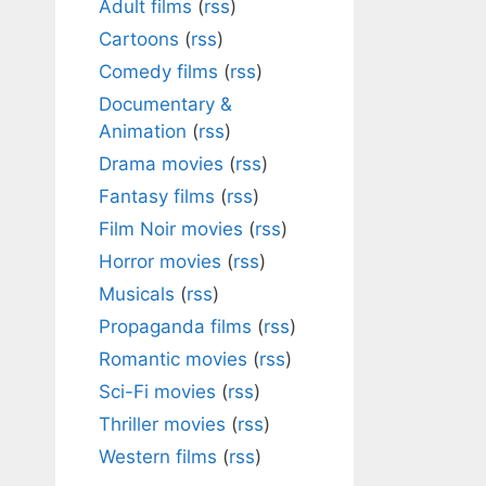
Adult films
(
rss
)
Cartoons
(
rss
)
Comedy films
(
rss
)
Documentary &
Animation
(
rss
)
Drama movies
(
rss
)
Fantasy films
(
rss
)
Film Noir movies
(
rss
)
Horror movies
(
rss
)
Musicals
(
rss
)
Propaganda films
(
rss
)
Romantic movies
(
rss
)
Sci-Fi movies
(
rss
)
Thriller movies
(
rss
)
Western films
(
rss
)