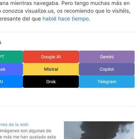
ana mientras navegaba. Pero tengo muchas más en
 conozca visualize.us, os recomiendo que lo visitéis,
teresante del que
hablé hace tiempo
.
A
PT
Google AI
Gemini
eek
Mistral
Copilot
AI
Grok
Telegram
nes de la web
 imágenes son algunas de
ue más me han gustado esta