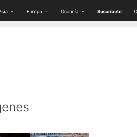
Asia
Europa
Oceanía
Suscríbete
C
genes