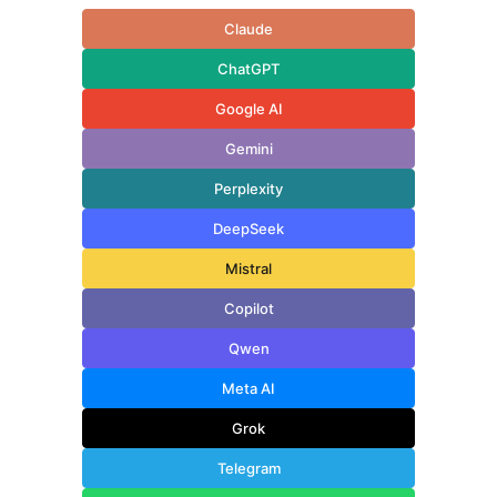
Claude
ChatGPT
Google AI
Gemini
Perplexity
DeepSeek
Mistral
Copilot
Qwen
Meta AI
Grok
Telegram