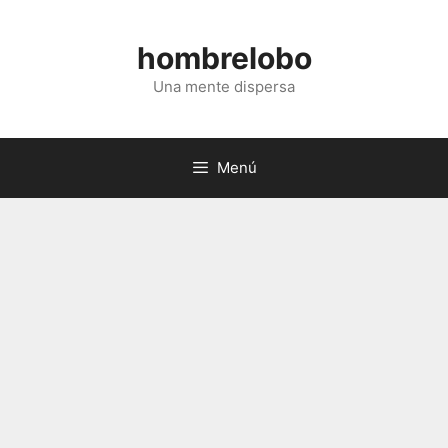
Saltar
al
hombrelobo
contenido
Una mente dispersa
Menú