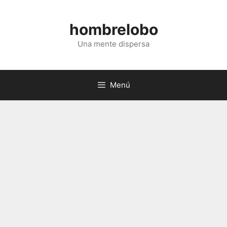
Saltar
al
hombrelobo
contenido
Una mente dispersa
Menú