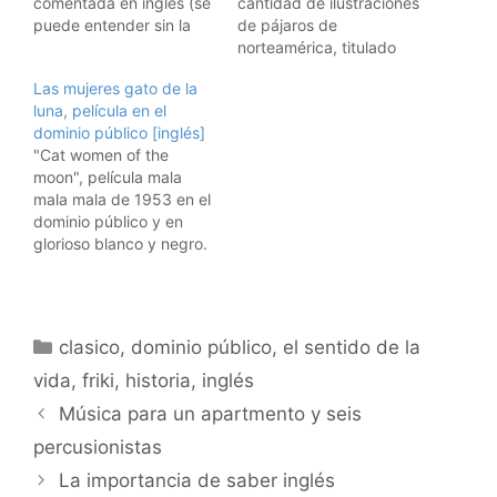
comentada en inglés (se
cantidad de ilustraciones
puede entender sin la
de pájaros de
explicación) de 1929 en
norteamérica, titulado
el dominio público.
The bird book (podéis
Las mujeres gato de la
Basada en la novela del
descargar el libro entero
luna, película en el
mismo título de Alejandro
desde ese enlace). Si
dominio público [inglés]
Dumas, con D'Artagnan
tan solo os pudiera
"Cat women of the
y todo. Y no, Leonardo
mostrar alguno en
moon", película mala
Di Caprio no actúa en
castellano, de los miles
mala mala de 1953 en el
esta .... :)…
de libros que
dominio público y en
deberíamos tener en el
glorioso blanco y negro.
dominio público y…
Que delicia, mujeres-
gato y naves espaciales.
Y atentos a las sillas o
camas en las que viajan
Categorías
clasico
,
dominio público
,
el sentido de la
.... no demasiado
tecnológicas, parecen
vida
,
friki
,
historia
,
inglés
modelos de alguna
Música para un apartmento y seis
conocida marca sueca
....
percusionistas
La importancia de saber inglés