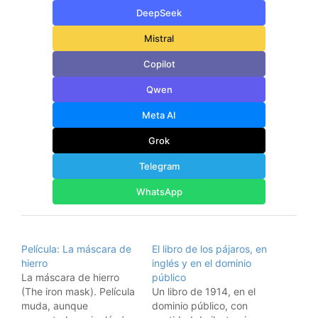
DeepSeek
Mistral
Copilot
Qwen
Meta AI
Grok
Telegram
WhatsApp
Película: La máscara de
El libro de los pájaros, en
hierro
inglés y en el dominio
La máscara de hierro
público
(The iron mask). Película
Un libro de 1914, en el
muda, aunque
dominio público, con