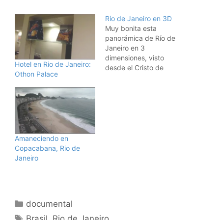
Río de Janeiro en 3D
Muy bonita esta
panorámica de Río de
Janeiro en 3
dimensiones, visto
Hotel en Rio de Janeiro:
desde el Cristo de
Othon Palace
Corcovado, que os
permite dar vueltas y ver
el Pão de Azúcar, la
Lagoa, Copacabana,
Ipanema ....... ahhh, Río,
tan buenos recuerdos
....Y para cuando os
Amaneciendo en
canséis de ella
Copacabana, Rio de
(tardaréis), otras vistas
Janeiro
en 3D…
Categorías
documental
Etiquetas
Brasil
,
Rio de Janeiro