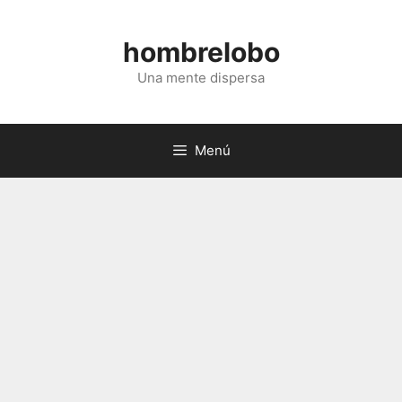
Saltar
al
hombrelobo
contenido
Una mente dispersa
Menú