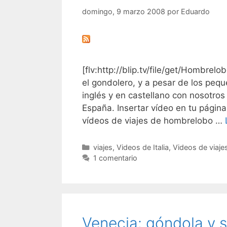
domingo, 9 marzo 2008
por
Eduardo
[flv:http://blip.tv/file/get/Hombre
el gondolero, y a pesar de los pe
inglés y en castellano con nosotro
España. Insertar vídeo en tu página
vídeos de viajes de hombrelobo …
Categorías
viajes
,
Videos de Italia
,
Videos de viaje
1 comentario
Venecia: góndola y s