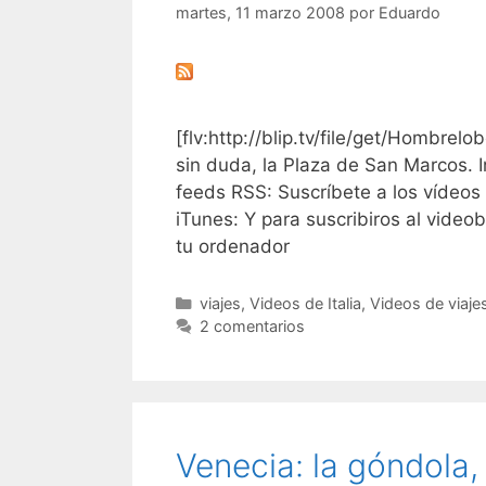
martes, 11 marzo 2008
por
Eduardo
[flv:http://blip.tv/file/get/Hombre
sin duda, la Plaza de San Marcos. I
feeds RSS: Suscríbete a los vídeos
iTunes: Y para suscribiros al videob
tu ordenador
Categorías
viajes
,
Videos de Italia
,
Videos de viaje
2 comentarios
Venecia: la góndola, 