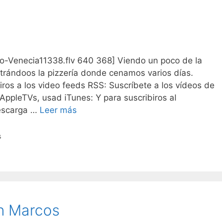
lobo-Venecia11338.flv 640 368] Viendo un poco de la
strándoos la pizzería donde cenamos varios días.
biros a los video feeds RSS: Suscríbete a los vídeos de
AppleTVs, usad iTunes: Y para suscribiros al
Descarga …
Leer más
s
an Marcos