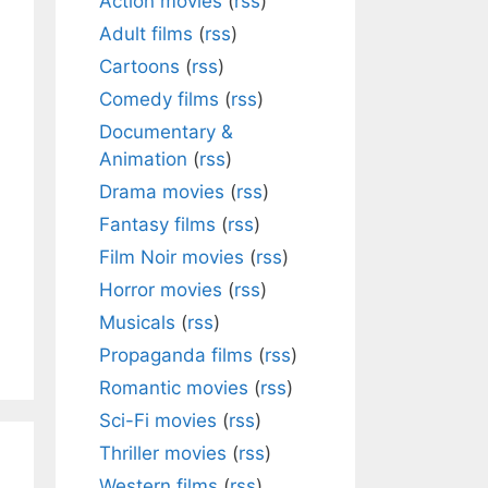
Action movies
(
rss
)
Adult films
(
rss
)
Cartoons
(
rss
)
Comedy films
(
rss
)
Documentary &
Animation
(
rss
)
Drama movies
(
rss
)
Fantasy films
(
rss
)
Film Noir movies
(
rss
)
Horror movies
(
rss
)
Musicals
(
rss
)
Propaganda films
(
rss
)
Romantic movies
(
rss
)
Sci-Fi movies
(
rss
)
Thriller movies
(
rss
)
Western films
(
rss
)