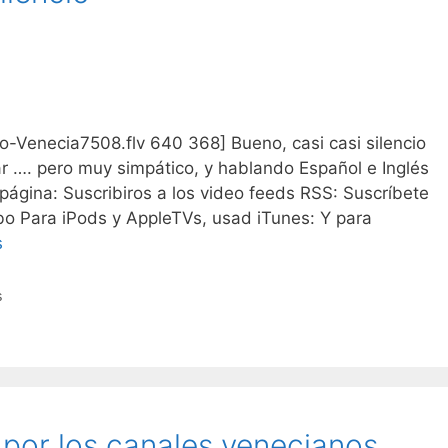
obo-Venecia7508.flv 640 368] Bueno, casi casi silencio
 …. pero muy simpático, y hablando Español e Inglés
 página: Suscribiros a los video feeds RSS: Suscríbete
bo Para iPods y AppleTVs, usad iTunes: Y para
s
s
 por los canales venecianos