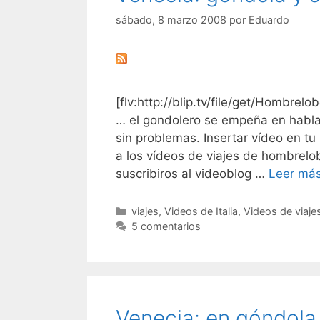
sábado, 8 marzo 2008
por
Eduardo
[flv:http://blip.tv/file/get/Hombrel
… el gondolero se empeña en hablar
sin problemas. Insertar vídeo en tu
a los vídeos de viajes de hombrelo
suscribiros al videoblog …
Leer má
Categorías
viajes
,
Videos de Italia
,
Videos de viaje
5 comentarios
Venecia: en góndola