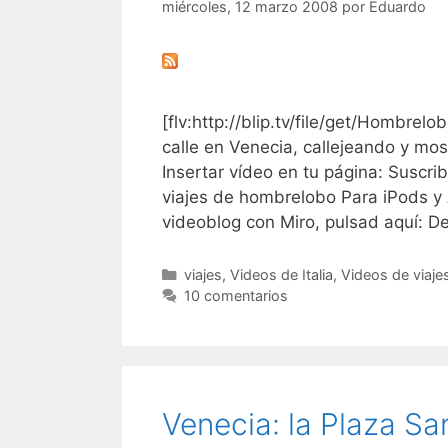
miércoles, 12 marzo 2008
por
Eduardo
[flv:http://blip.tv/file/get/Hombre
calle en Venecia, callejeando y mo
Insertar vídeo en tu página: Suscri
viajes de hombrelobo Para iPods y 
videoblog con Miro, pulsad aquí: 
Categorías
viajes
,
Videos de Italia
,
Videos de viaje
10 comentarios
Venecia: la Plaza S