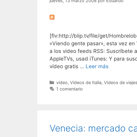
jueves, 13 marzo 2008
por
Eduardo
[flv:http://blip.tv/file/get/Hombre
«Viendo gente pasar», esta vez en Ve
a los video feeds RSS: Suscríbete 
AppleTVs, usad iTunes: Y para suscr
vídeo gratis …
Leer más
Categorías
video
,
Videos de Italia
,
Videos de viaje
1 comentario
Venecia: mercado cal