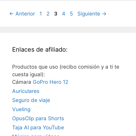
Página
Página
Página
Página
Página
←
Anterior
1
2
3
4
5
Siguiente
→
Enlaces de afiliado:
Productos que uso (recibo comisión y a ti te
cuesta igual):
Cámara
GoPro Hero 12
Auriculares
Seguro de viaje
Vueling
OpusClip para Shorts
Taja AI para YouTube