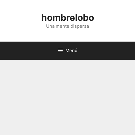
Saltar
al
hombrelobo
contenido
Una mente dispersa
Menú