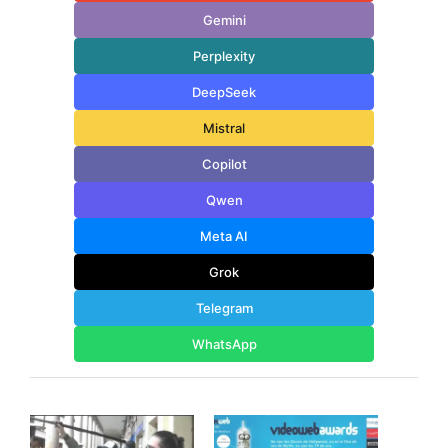
Gemini
Perplexity
DeepSeek
Mistral
Copilot
Qwen
Meta AI
Grok
Telegram
WhatsApp