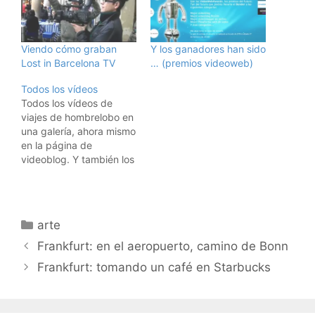
Viendo cómo graban
Y los ganadores han sido
Lost in Barcelona TV
… (premios videoweb)
Todos los vídeos
Todos los vídeos de
viajes de hombrelobo en
una galería, ahora mismo
en la página de
videoblog. Y también los
tenéis todos en esta
entrada. Pulsad en uno
de ellos para ver el
vídeo. Espero que os
Categorías
arte
guste. [tubepress]
Frankfurt: en el aeropuerto, camino de Bonn
Frankfurt: tomando un café en Starbucks