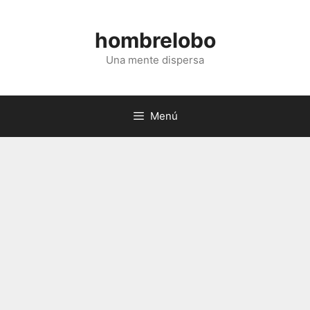
Saltar
al
hombrelobo
contenido
Una mente dispersa
Menú