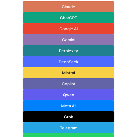
Claude
ChatGPT
Google AI
Gemini
Perplexity
DeepSeek
Mistral
Copilot
Qwen
Meta AI
Grok
Telegram