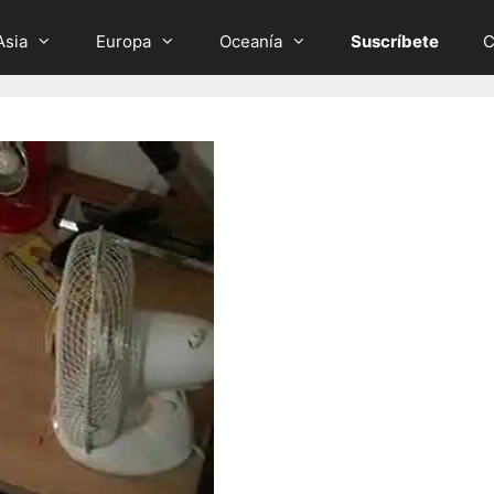
Asia
Europa
Oceanía
Suscríbete
C