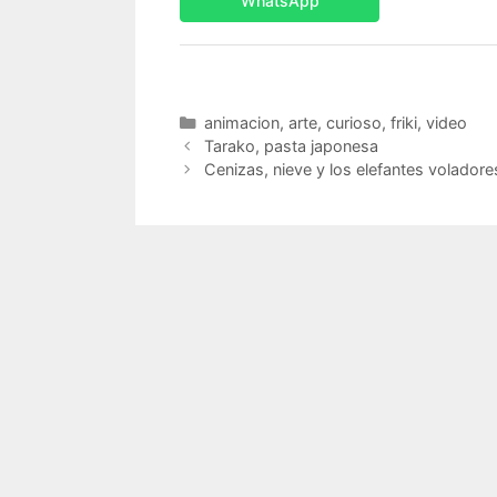
WhatsApp
Categorías
animacion
,
arte
,
curioso
,
friki
,
video
Tarako, pasta japonesa
Cenizas, nieve y los elefantes voladore