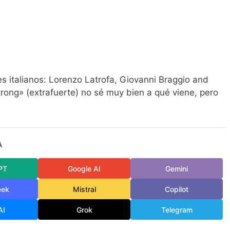
s italianos: Lorenzo Latrofa, Giovanni Braggio and
trong» (extrafuerte) no sé muy bien a qué viene, pero
A
PT
Google AI
Gemini
eek
Mistral
Copilot
AI
Grok
Telegram