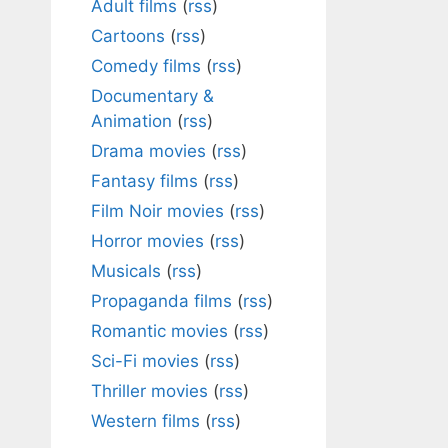
Adult films
(
rss
)
Cartoons
(
rss
)
Comedy films
(
rss
)
Documentary &
Animation
(
rss
)
Drama movies
(
rss
)
Fantasy films
(
rss
)
Film Noir movies
(
rss
)
Horror movies
(
rss
)
Musicals
(
rss
)
Propaganda films
(
rss
)
Romantic movies
(
rss
)
Sci-Fi movies
(
rss
)
Thriller movies
(
rss
)
Western films
(
rss
)