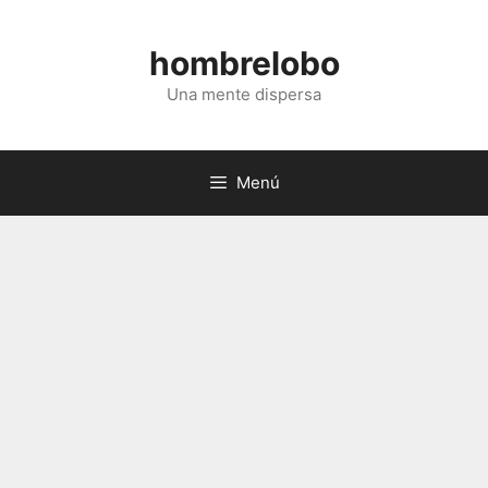
Saltar
al
hombrelobo
contenido
Una mente dispersa
Menú