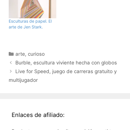
del.icio.us/tag/awesome,
ReBloggeado por
exiledsurfer en Jul 21,
2006 at 04:27 AM
Esculturas de papel. El
arte de Jen Stark.
Categorías
arte
,
curioso
Burble, escultura viviente hecha con globos
Live for Speed, juego de carreras gratuito y
multijugador
Enlaces de afiliado: