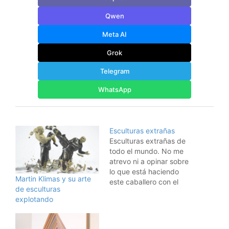
Qwen
Meta AI
Grok
Telegram
WhatsApp
Esculturas extrañas
Esculturas extrañas de
todo el mundo. No me
atrevo ni a opinar sobre
lo que está haciendo
Martin Klimas y su arte
este caballero con el
de esculturas
caballo .... y esperad a
explotando
ver el resto. Muy curioso.
Original publicado por
Zaratustra de