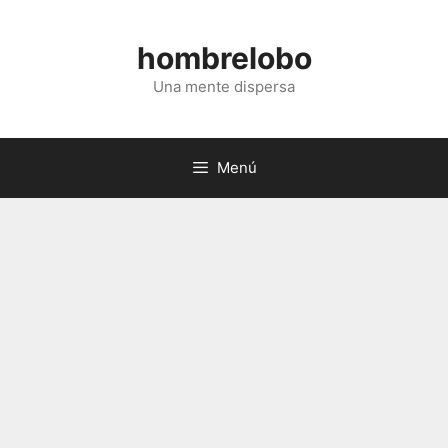
Saltar
al
hombrelobo
contenido
Una mente dispersa
Menú