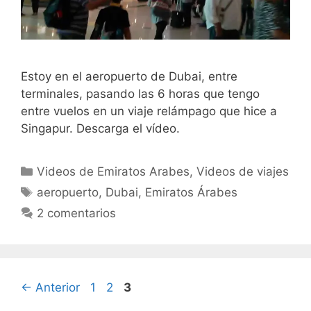
Estoy en el aeropuerto de Dubai, entre
terminales, pasando las 6 horas que tengo
entre vuelos en un viaje relámpago que hice a
Singapur. Descarga el vídeo.
Categorías
Videos de Emiratos Arabes
,
Videos de viajes
Etiquetas
aeropuerto
,
Dubai
,
Emiratos Árabes
2 comentarios
Página
Página
Página
←
Anterior
1
2
3