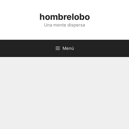
Saltar
al
hombrelobo
contenido
Una mente dispersa
Menú