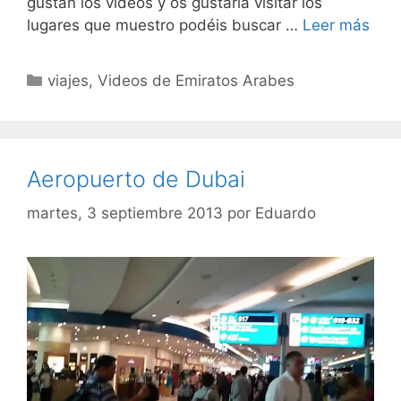
gustan los vídeos y os gustaría visitar los
lugares que muestro podéis buscar …
Leer más
Categorías
viajes
,
Videos de Emiratos Arabes
Aeropuerto de Dubai
martes, 3 septiembre 2013
por
Eduardo